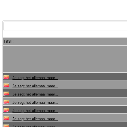
Titel:
Je zegt het allemaal maar...
Je zegt het allemaal maar...
Je zegt het allemaal maar...
Je zegt het allemaal maar...
Je zegt het allemaal maar...
Je zegt het allemaal maar...